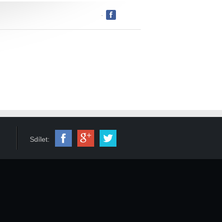
-
Sdílet: