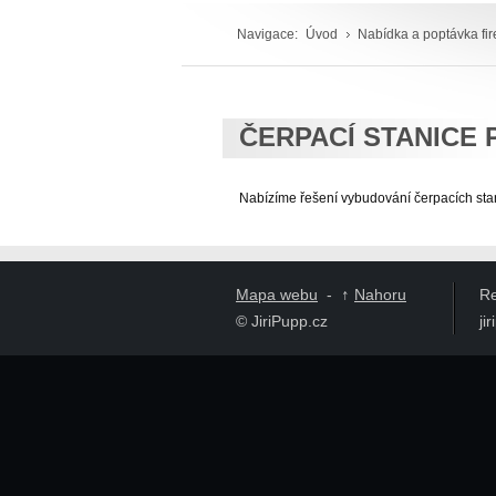
Navigace:
Úvod
Nabídka a poptávka fi
ČERPACÍ STANICE 
Nabízíme řešení vybudování čerpacích sta
↑
Mapa webu
-
Nahoru
Re
© JiriPupp.cz
ji