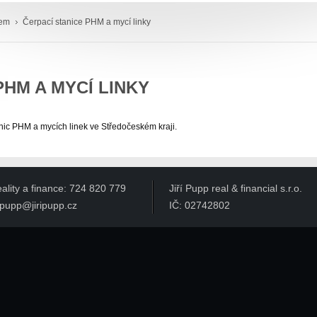
rem
Čerpací stanice PHM a mycí linky
PHM A MYCÍ LINKY
nic PHM a mycích linek ve Středočeském kraji.
ality a finance: 724 820 779
Jiří Pupp real & financial s.r.o.
ripupp@jiripupp.cz
IČ: 02742802